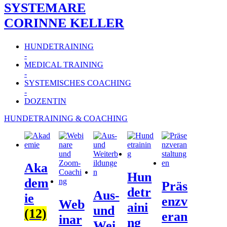
SYSTEMARE
CORINNE KELLER
HUNDETRAINING
-
MEDICAL TRAINING
-
SYSTEMISCHES COACHING
-
DOZENTIN
HUNDETRAINING & COACHING
Aka
Hun
dem
Präs
detr
Aus-
ie
enzv
Web
aini
und
(12)
eran
inar
ng
Wei